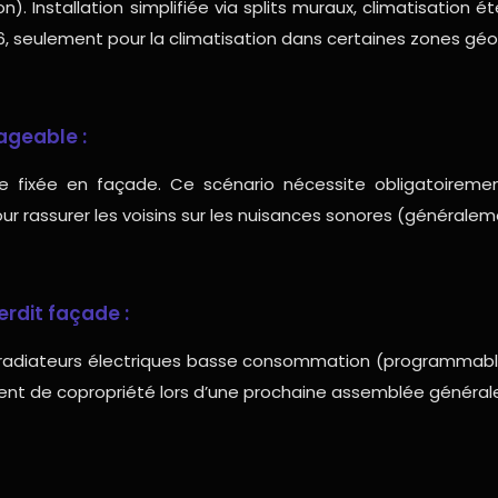
n). Installation simplifiée via splits muraux, climatisation é
6, seulement pour la climatisation dans certaines zones gé
ageable :
re fixée en façade. Ce scénario nécessite obligatoirem
r rassurer les voisins sur les nuisances sonores (généralem
rdit façade :
 radiateurs électriques basse consommation (programmables,
ment de copropriété lors d’une prochaine assemblée général