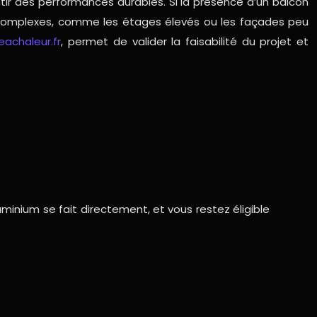
tir des performances durables. Si la présence d’un balcon
plus complexes, comme les étages élevés ou les façades peu
eachaleur.fr
, permet de valider la faisabilité du projet et
luminium se fait directement, et vous restez éligible