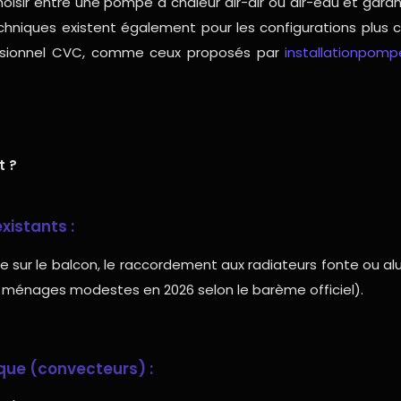
isir entre une pompe à chaleur air-air ou air-eau et garan
ons techniques existent également pour les configurations 
ofessionnel CVC, comme ceux proposés par
installationpomp
t ?
xistants :
fixe sur le balcon, le raccordement aux radiateurs fonte ou a
s ménages modestes en 2026 selon le barème officiel).
ique (convecteurs) :