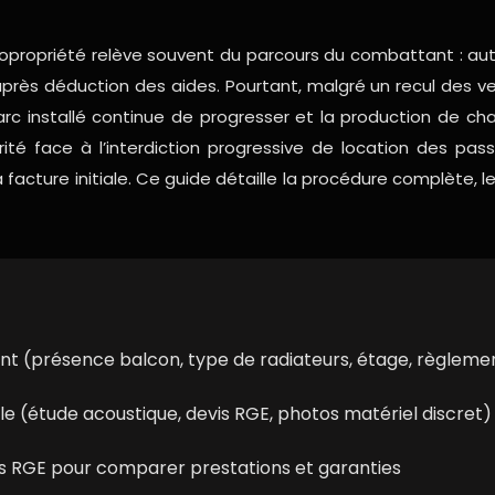
ropriété relève souvent du parcours du combattant : autor
s après déduction des aides. Pourtant, malgré un recul des 
parc installé continue de progresser et la production de ch
té face à l’interdiction progressive de location des pass
acture initiale. Ce guide détaille la procédure complète, les
ent (présence balcon, type de radiateurs, étage, règleme
e (étude acoustique, devis RGE, photos matériel discret)
iés RGE pour comparer prestations et garanties