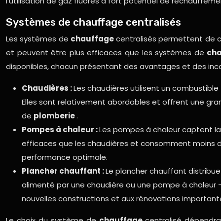
l’utilisation de gaz fluorés à fort potentiel de réchauffem
Systèmes de chauffage centralisés
Les systèmes de
chauffage
centralisés permettent de ch
et peuvent être plus efficaces que les systèmes de
ch
disponibles, chacun présentant des avantages et des inco
Chaudières :
Les chaudières utilisent un combustible (
Elles sont relativement abordables et offrent une gr
de
plomberie
.
Pompes à chaleur :
Les pompes à chaleur captent la ch
efficaces que les chaudières et consomment moins d’éne
performance optimale.
Plancher chauffant :
Le plancher chauffant distribue
alimenté par une chaudière ou une pompe à chaleur – 
nouvelles constructions et aux rénovations important
Le choix du système de
chauffage
centralisé dépendra 