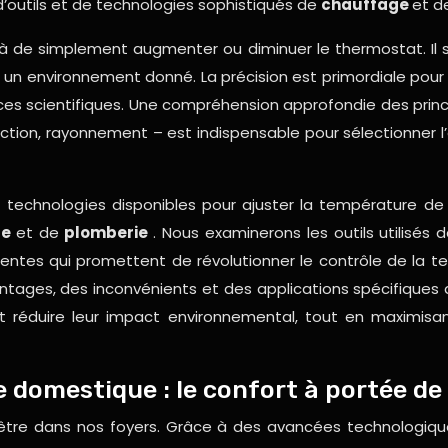
 d’outils et de technologies sophistiqués de
chauffage
et d
à de simplement augmenter ou diminuer le thermostat. Il s
un environnement donné. La précision est primordiale pour gar
ences scientifiques. Une compréhension approfondie des pr
on, rayonnement – est indispensable pour sélectionner l’ou
 et technologies disponibles pour ajuster la température d
ge
et de
plomberie
. Nous examinerons les outils utilisés 
gentes qui promettent de révolutionner le contrôle de la t
tages, des inconvénients et des applications spécifiques de 
t réduire leur impact environnemental, tout en maximisant
e domestique : le confort à portée de
tre dans nos foyers. Grâce à des avancées technologiques 