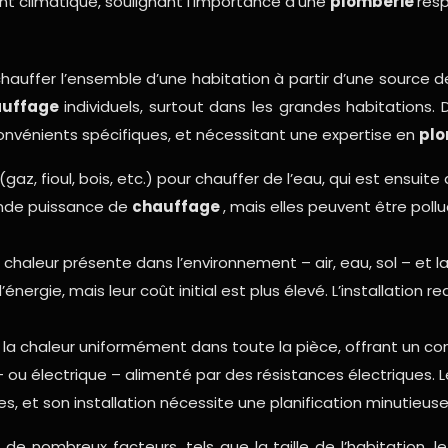
ent climatique, soulignant l’importance d’une
plomberie
res
auffer l’ensemble d’une habitation à partir d’une source de
auffage
individuels, surtout dans les grandes habitations
nvénients spécifiques, et nécessitant une expertise en
plo
gaz, fioul, bois, etc.) pour chauffer de l’eau, qui est ensuite
ande puissance de
chauffage
, mais elles peuvent être poll
aleur présente dans l’environnement – air, eau, sol – et la tr
rgie, mais leur coût initial est plus élevé. L’installation r
 la chaleur uniformément dans toute la pièce, offrant un con
ou électrique – alimenté par des résistances électriques. 
es, et son installation nécessite une planification minutie
de nombreux facteurs, tels que la taille de l’habitation, le