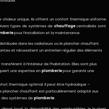
ponsable.
 chaleur unique. Ils offrent un confort thermique uniforme
. Divers types de systèmes de
chauffage
centralisés sont
mberie
pour l’installation et la maintenance.
 distribuée dans les radiateurs ou le plancher chauffant.
uantes et nécessitent un entretien régulier des éléments
ansfèrent à l’intérieur de l’habitation. Elles sont plus
equiert une expertise en
plomberie
pour garantir une
fort thermique optimal. Il peut être hydraulique –
Le plancher chauffant est particulièrement adapté aux
use des systèmes de
plomberie
.
 climat local, la disponibilité des combustibles, le budget