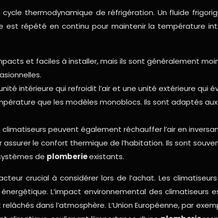
 cycle thermodynamique de réfrigération. Un fluide frigori
 cycle est répété en continu pour maintenir la température i
acts et faciles à installer, mais ils sont généralement moins 
asionnelles.
é intérieure qui refroidit l’air et une unité extérieure qui é
 température que les modèles monoblocs. Ils sont adaptés aux
 climatiseurs peuvent également réchauffer l’air en inversan
r assurer le confort thermique de l’habitation. Ils sont sou
s systèmes de
plomberie
existants.
eur crucial à considérer lors de l’achat. Les climatiseur
é énergétique. L’impact environnemental des climatiseurs est
t relâchés dans l’atmosphère. L’Union Européenne, par exem