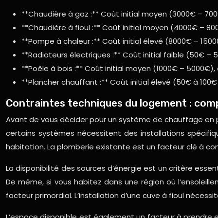
**Chaudière à gaz :** Coût initial moyen (3000€ – 700
**Chaudière à fioul :** Coût initial moyen (4000€ – 80
**Pompe à chaleur :** Coût initial élevé (8000€ – 1500
**Radiateurs électriques :** Coût initial faible (50€ –
**Poêle à bois :** Coût initial moyen (1000€ – 5000€), 
**Plancher chauffant :** Coût initial élevé (50€ à 100
Contraintes techniques du logement : compat
Avant de vous décider pour un système de chauffage en part
certains systèmes nécessitent des installations spécifi
habitation. La plomberie existante est un facteur clé à con
La disponibilité des sources d’énergie est un critère esse
De même, si vous habitez dans une région où l’ensoleilleme
facteur primordial. L’installation d’une cuve à fioul néces
L’espace disponible est également un facteur à prendre 