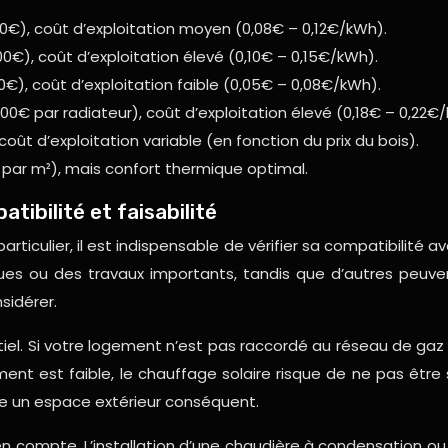
0€), coût d’exploitation moyen (0,08€ – 0,12€/kWh).
00€), coût d’exploitation élevé (0,10€ – 0,15€/kWh).
0€), coût d’exploitation faible (0,05€ – 0,08€/kWh).
 500€ par radiateur), coût d’exploitation élevé (0,18€ – 0,22€
coût d’exploitation variable (en fonction du prix du bois).
€ par m²), mais confort thermique optimal.
ibilité et faisabilité
iculier, il est indispensable de vérifier sa compatibilité a
ques ou des travaux importants, tandis que d’autres peuve
sidérer.
ntiel. Si votre logement n’est pas raccordé au réseau de gaz 
nt est faible, le chauffage solaire risque de ne pas être s
site un espace extérieur conséquent.
en compte. L’installation d’une chaudière à condensation 