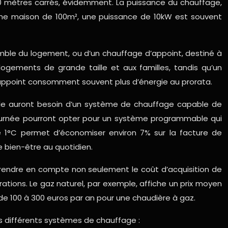
0 mètres carrés, évidemment. La puissance du chauffage,
 une maison de 100m², une puissance de 10kW est souvent
emble du logement, ou d’un chauffage d’appoint, destiné à
ogements de grande taille et aux familles, tandis qu’un
’appoint consomment souvent plus d’énergie au prorata.
ile auront besoin d’un système de chauffage capable de
journée pourront opter pour un système programmable qui
de 1°C permet d’économiser environ 7% sur la facture de
e bien-être au quotidien.
 prendre en compte non seulement le coût d’acquisition de
éparations. Le gaz naturel, par exemple, affiche un prix moyen
r de 100 à 300 euros par an pour une chaudière à gaz.
des différents systèmes de chauffage :