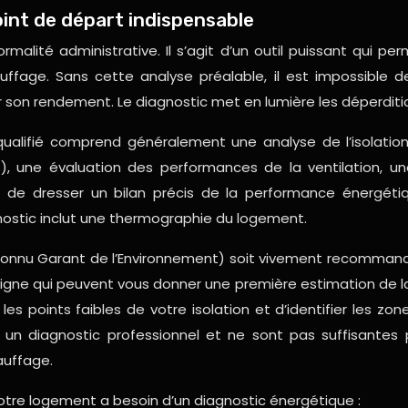
int de départ indispensable
alité administrative. Il s’agit d’un outil puissant qui per
ffage. Sans cette analyse préalable, il est impossible d
 son rendement. Le diagnostic met en lumière les déperditi
 qualifié comprend généralement une analyse de l’isolati
), une évaluation des performances de la ventilation, 
nsi de dresser un bilan précis de la performance énerg
gnostic inclut une thermographie du logement.
(Reconnu Garant de l’Environnement) soit vivement recomman
n ligne qui peuvent vous donner une première estimation de
s points faibles de votre isolation et d’identifier les zon
n diagnostic professionnel et ne sont pas suffisantes p
auffage.
 votre logement a besoin d’un diagnostic énergétique :