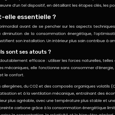
 d’un tel dispositif, en détaillant les étapes clés, les po
-elle essentielle ?
primordial avant de se pencher sur les aspects techniques.
r, la diminution de la consommation énergétique, l’optimis
ient son installation. Un intérieur plus sain contribue à amél
els sont ses atouts ?
edoutablement efficace : utiliser les forces naturelles, tell
èmes mécaniques, elle fonctionne sans consommer d’énergie, 
et le confort.
s allergènes, du CO2 et des composés organiques volatils (
atisation et à la ventilation mécanique, entraînant des écon
ieur plus agréable, avec une température plus stable et un
mpreinte carbone grâce à la consommation énergétique limi
rise la concentration, la créativité et le bien-être général. 