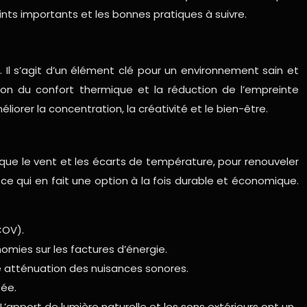
ints importants et les bonnes pratiques à suivre.
 Il s’agit d’un élément clé pour un environnement sain et
ation du confort thermique et la réduction de l’empreinte
iorer la concentration, la créativité et le bien-être.
es que le vent et les écarts de température, pour renouveler
ce qui en fait une option à la fois durable et économique.
COV).
omies sur les factures d’énergie.
e atténuation des nuisances sonores.
tée.
L’apport de lumière naturelle et les sons extérieurs ont un