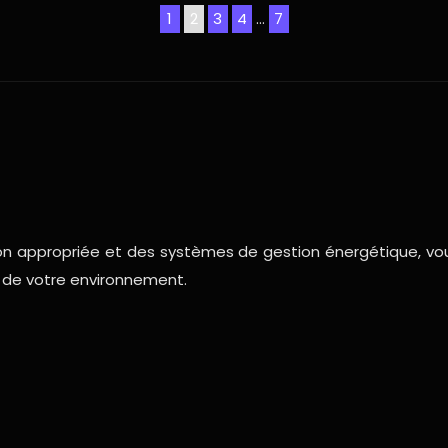
1
2
3
4
…
7
on appropriée et des systèmes de gestion énergétique, v
é de votre environnement.