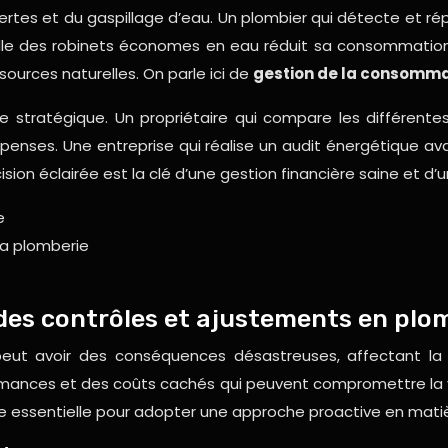
rtes et du gaspillage d’eau. Un plombier qui détecte et r
stalle des robinets économes en eau réduit sa consommation 
sources naturelles. On parle ici de
gestion de la consomm
ge stratégique. Un propriétaire qui compare les différente
épenses. Une entreprise qui réalise un audit énergétique a
sion éclairée est la clé d’une gestion financière saine et d’
e
la plomberie
des contrôles et ajustements en plo
eut avoir des conséquences désastreuses, affectant la s
ances et des coûts cachés qui peuvent compromettre la via
pe essentielle pour adopter une approche proactive en mat