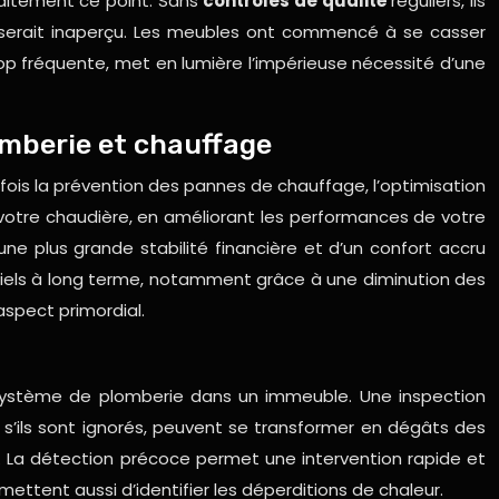
rfaitement ce point. Sans
contrôles de qualité
réguliers, ils
sserait inaperçu. Les meubles ont commencé à se casser
p fréquente, met en lumière l’impérieuse nécessité d’une
omberie et chauffage
fois la prévention des pannes de chauffage, l’optimisation
 votre chaudière, en améliorant les performances de votre
ne plus grande stabilité financière et d’un confort accru
ntiels à long terme, notamment grâce à une diminution des
aspect primordial.
système de plomberie dans un immeuble. Une inspection
 s’ils sont ignorés, peuvent se transformer en dégâts des
. La détection précoce permet une intervention rapide et
mettent aussi d’identifier les déperditions de chaleur.