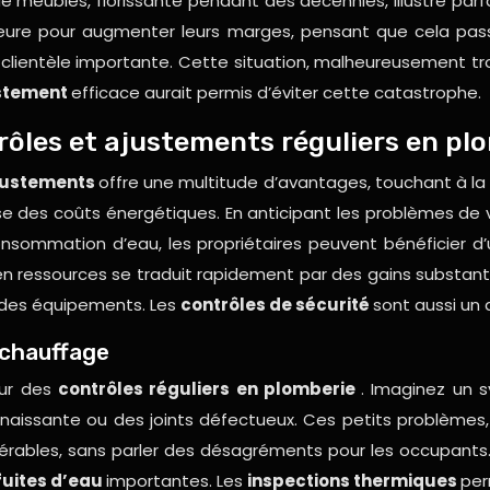
n de meubles, florissante pendant des décennies, illustre pa
rieure pour augmenter leurs marges, pensant que cela pa
clientèle importante. Cette situation, malheureusement tro
ustement
efficace aurait permis d’éviter cette catastrophe.
rôles et ajustements réguliers en pl
ajustements
offre une multitude d’avantages, touchant à la 
se des coûts énergétiques. En anticipant les problèmes de
sommation d’eau, les propriétaires peuvent bénéficier d’u
et en ressources se traduit rapidement par des gains substa
e des équipements. Les
contrôles de sécurité
sont aussi un 
 chauffage
eur des
contrôles réguliers en plomberie
. Imaginez un 
n naissante ou des joints défectueux. Ces petits problèmes,
érables, sans parler des désagréments pour les occupants
fuites d’eau
importantes. Les
inspections thermiques
per