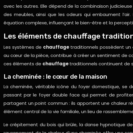
avec les autres. Elle dépend de la combinaison judicieuse d
des meubles, ainsi que les odeurs qui embaument l’air.
équation complexe, influençant le bien-être et la percept
Les éléments de chauffage traditio
Les systèmes de
chauffage
traditionnels possèdent un
au cœur de la pièce, contribue à créer un sentiment de c
ces éléments de
chauffage
traditionnels continuent de 
La cheminée : le cœur de la maison
La cheminée, véritable icône du foyer domestique, se dé
passant par le foyer double face qui permet de profite
partagent un point commun : ils apportent une chaleur 
élément central de la vie familiale, un lieu de rassemblem
Le crépitement du bois qui brûle, la danse hypnotique d
rayonnement de la chaleur d’une cheminée offre une sens