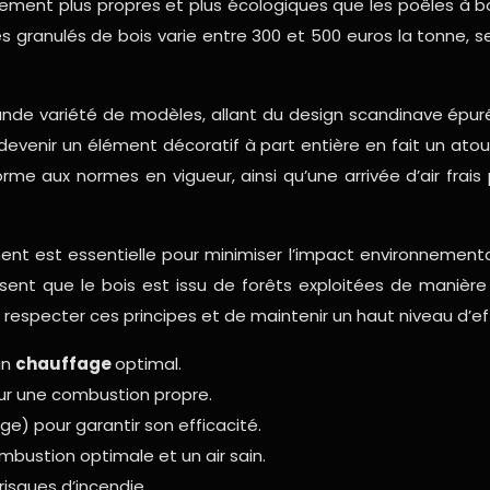
ment plus propres et plus écologiques que les poêles à bois 
des granulés de bois varie entre 300 et 500 euros la tonne, 
ande variété de modèles, allant du design scandinave épur
evenir un élément décoratif à part entière en fait un atout
me aux normes en vigueur, ainsi qu’une arrivée d’air fra
ment est essentielle pour minimiser l’impact environnement
issent que le bois est issu de forêts exploitées de manièr
especter ces principes et de maintenir un haut niveau d’eff
un
chauffage
optimal.
pour une combustion propre.
e) pour garantir son efficacité.
mbustion optimale et un air sain.
risques d’incendie.