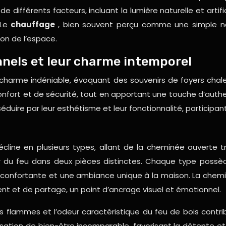
e différents facteurs, incluant la lumière naturelle et artifi
 Le
chauffage
, bien souvent perçu comme une simple néc
ion de l’espace.
nnels et leur charme intemporel
 charme indéniable, évoquant des souvenirs de foyers chale
onfort et de sécurité, tout en apportant une touche d’authe
séduire par leur esthétisme et leur fonctionnalité, particip
cline en plusieurs types, allant de la cheminée ouverte 
r du feu dans deux pièces distinctes. Chaque type possè
réconfortante et une ambiance unique à la maison. La chem
ent et de partage, un point d’ancrage visuel et émotionnel.
es flammes et l’odeur caractéristique du feu de bois contr
ation de bien-être incomparable, favorisant la détente et 