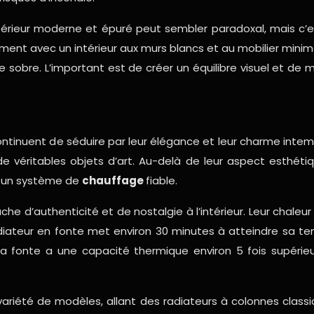
térieur moderne et épuré peut sembler paradoxal, mais c’est
ment avec un intérieur aux murs blancs et au mobilier mini
sobre. L’important est de créer un équilibre visuel et de 
ntinuent de séduire par leur élégance et leur charme intempo
 de véritables objets d’art. Au-delà de leur aspect esthéti
t un système de
chauffage
fiable.
he d’authenticité et de nostalgie à l’intérieur. Leur chale
iateur en fonte met environ 30 minutes à atteindre sa te
La fonte a une capacité thermique environ 5 fois supérieur
riété de modèles, allant des radiateurs à colonnes classi