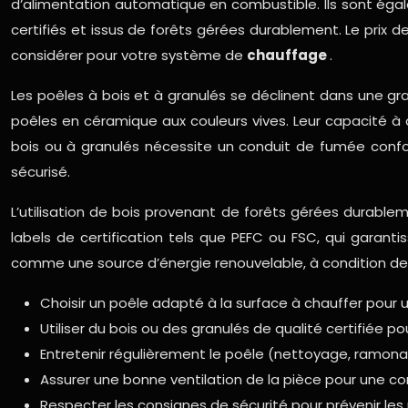
d’alimentation automatique en combustible. Ils sont égale
certifiés et issus de forêts gérées durablement. Le prix 
considérer pour votre système de
chauffage
.
Les poêles à bois et à granulés se déclinent dans une gr
poêles en céramique aux couleurs vives. Leur capacité à d
bois ou à granulés nécessite un conduit de fumée confor
sécurisé.
L’utilisation de bois provenant de forêts gérées durable
labels de certification tels que PEFC ou FSC, qui garant
comme une source d’énergie renouvelable, à condition de r
Choisir un poêle adapté à la surface à chauffer pour 
Utiliser du bois ou des granulés de qualité certifiée 
Entretenir régulièrement le poêle (nettoyage, ramonag
Assurer une bonne ventilation de la pièce pour une co
Respecter les consignes de sécurité pour prévenir les 