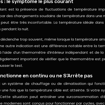
s : le symptôme le plus courant
illant est la présence de fluctuations de température im
me par des changements soudains de température dans une
 peut être très inconfortable. La température idéale dan
s pendant la nuit.
 déclenche trop souvent, même lorsque la température ambian
ne autre indication est une différence notable entre la tem
à l’aide d’un thermomètre d’intérieur indépendant et de l
st également important de vérifier que le thermomètre est 
sser le test.
nctionne en continu ou ne S’Arrête pas
st un système de chauffage ou de climatisation qui foncti
ne fois que la température cible est atteinte. Si votre sys
. Cette situation peut entraîner une surconsommation d
e modernes sont conçus pour fonctionner par cycles, avec