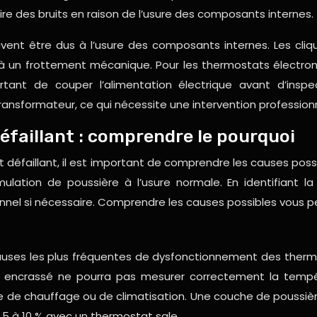
e des bruits en raison de l’usure des composants internes.
vent être dus à l’usure des composants internes. Les cliq
és à un frottement mécanique. Pour les thermostats électr
ortant de couper l’alimentation électrique avant d’ins
nsformateur, ce qui nécessite une intervention professionn
éfaillant : comprendre le pourquoi
t défaillant, il est important de comprendre les causes pos
ulation de poussière à l’usure normale. En identifiant 
ionnel si nécessaire. Comprendre les causes possibles vous 
causes les plus fréquentes de dysfonctionnement des thermo
eur encrassé ne pourra pas mesurer correctement la tempé
e chauffage ou de climatisation. Une couche de poussière 
5 à 10 % avec un thermostat sale.