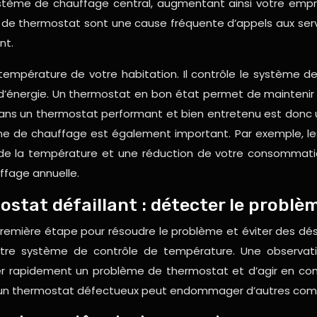
ystème de chauffage central, augmentant ainsi votre emp
mes de thermostat sont une cause fréquente d’appels aux 
nt.
 température de votre habitation. Il contrôle le système de
’énergie. Un thermostat en bon état permet de maintenir u
ir dans un thermostat performant et bien entretenu est donc
me de chauffage est également important. Par exemple, 
e de la température et une réduction de votre consommat
ffage annuelle.
mostat défaillant : détecter le probl
 première étape pour résoudre le problème et éviter des dé
votre système de contrôle de température. Une observat
 rapidement un problème de thermostat et d’agir en con
t, un thermostat défectueux peut endommager d’autres com